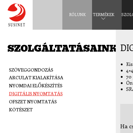
Ugrás a tartalomra
RÓLUNK
TERMÉKEK
SZOL
SZOLGÁLTATÁSAINK
DI
Kis
SZÖVEGGONDOZÁS
4+
70 
ARCULAT KIALAKÍTÁSA
Ön
NYOMDAI ELŐKÉSZÍTÉS
SR
DIGITÁLIS NYOMTATÁS
OFSZET NYOMTATÁS
KÖTÉSZET
Ha c